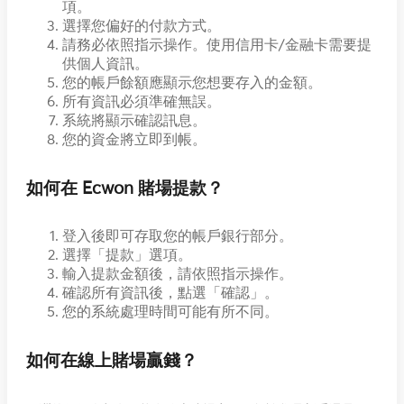
項。
選擇您偏好的付款方式。
請務必依照指示操作。使用信用卡/金融卡需要提
供個人資訊。
您的帳戶餘額應顯示您想要存入的金額。
所有資訊必須準確無誤。
系統將顯示確認訊息。
您的資金將立即到帳。
如何在 Ecwon 賭場提款？
登入後即可存取您的帳戶銀行部分。
選擇「提款」選項。
輸入提款金額後，請依照指示操作。
確認所有資訊後，點選「確認」。
您的系統處理時間可能有所不同。
如何在線上賭場贏錢？