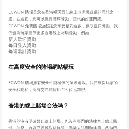
ECWON 賭場是您在香港暢玩最佳線上老虎機遊戲的理想之
選。在這裡，您可以贏得豐厚獎勵，讓您的好運閃耀。
ECWON 免費賭場遊戲讓您享受精彩遊戲，贏取巨額獎勵。我
們也為玩家提供更多香港線上賭場獎勵，例如：
新人歡迎獎勵
每日登入獎勵
每週纍計獎勵
在高度安全的賭場網站暢玩
ECWON 賭場擁有安全性能極佳的頂級遊戲。我們確保玩家的
安全和隱私，所有交易均採用 128 位元加密。
香港的線上賭場合法嗎？
香港並沒有明確禁止線上賭場，也沒有專門的法律禁止線上賭
博。但是，政府已經採取措施阻止香港人訪問和使用一些熱門