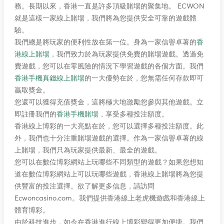
務。長期以來，香港一直是許多頂級賭場的聚集地。 ECWON
就是這樣一家線上賭場，我們將為您提供安全可靠的遊戲體
驗。
我們總是將玩家的便利性放在第一位。身為一家信譽卓著的
香
港線上賭場
，我們致力於為玩家提供免費的賭場遊戲。透過免
費遊戲，您可以在零風險的情況下學習遊戲的各個方面。我們
香港手機真錢線上賭場
的一大優勢在於，您無需任何存款即可
贏取獎金。
您還可以獲得充值獎金，這將極大地激勵您參與其他遊戲。立
即註冊我們的
香港手機賭場
，享受多種投注額度。
香港線上博彩的一大亮點在於，您可以選擇多種投注額度。此
外，我們也十分注重賭場遊戲的選擇。作為一家信譽卓著的線
上賭場，我們只為玩家提供最新、最全的遊戲。
您可以在數位博彩網站上玩哪些不同類型的遊戲？如果您想知
道在數位博彩網站上可以玩哪些遊戲，香港線上賭場將為您提
供豐富的投注選擇。欲了解更多信息，請訪問
Ecwoncasino.com。我們提供香港線上老虎機遊戲和香港線上
體育博彩。
由於科技進步，如今在香港進行線上博彩變得更加便捷。我們