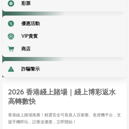
彩票
優惠活動
VIP貴賓
商店
詐騙警示
2026 香港綫上賭場｜綫上博彩返水
高轉數快
香港線上賭場推薦！精選安全可靠真人百家樂、老虎機平台，支
援手機即玩，註冊送優惠，立即開始！