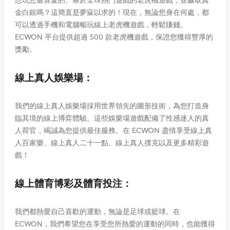
想玩您最喜愛的、基於全球熱門遊戲的老虎機遊戲，並贏取真
金白銀嗎？這簡直是夢寐以求的！現在，無論您身在何處，都
可以透過手機和電腦暢玩線上老虎機遊戲，輕鬆賺錢。
ECWON 平台提供超過 500 款老虎機遊戲，保證您獲得豐厚的
獎勵。
線上真人娛樂場：
我們的線上真人娛樂場採用世界領先的圖形技術，為您打造身
臨其境的線上博弈體驗。這些娛樂場遊戲配備了性感迷人的真
人荷官，竭誠為您提供最佳服務。在 ECWON 盡情享受線上真
人百家樂、線上真人二十一點、線上真人撲克以及更多精彩遊
戲！
線上體育博彩及體育投注：
我們都熱愛自己喜歡的運動，無論是足球或籃球。在
ECWON，我們希望您在享受您所熱愛的運動的同時，也能獲得