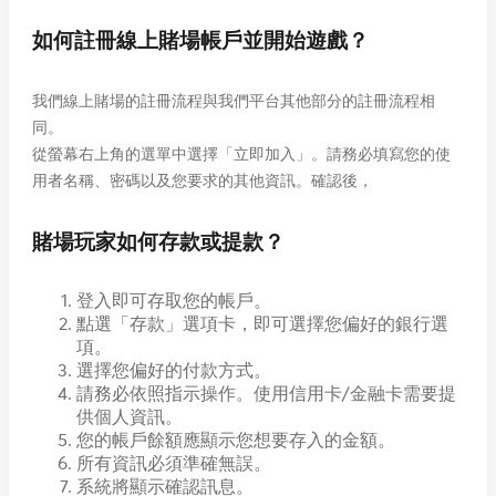
如何註冊線上賭場帳戶並開始遊戲？
我們線上賭場的註冊流程與我們平台其他部分的註冊流程相
同。
從螢幕右上角的選單中選擇「立即加入」。請務必填寫您的使
用者名稱、密碼以及您要求的其他資訊。確認後，
賭場玩家如何存款或提款？
登入即可存取您的帳戶。
點選「存款」選項卡，即可選擇您偏好的銀行選
項。
選擇您偏好的付款方式。
請務必依照指示操作。使用信用卡/金融卡需要提
供個人資訊。
您的帳戶餘額應顯示您想要存入的金額。
所有資訊必須準確無誤。
系統將顯示確認訊息。