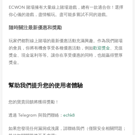
ECWON 賭場擁有大量線上賭場遊戲，總有一款適合你！選擇
你心儀的遊戲，盡情暢玩。盡可能多嘗試不同的遊戲。
隨時關注最新優惠和獎勵
玩家們都對線上賭場的最新優惠活動充滿興趣。作為我們賭場
的會員，你將有機會享受各種優惠活動，例如
歡迎獎金
、充值
獎金、現金返利等等。讓你在享受優惠的同時，也能贏得豐厚
獎金。
幫助我們提升您的使用者體驗
您的寶貴回饋將獲得獎勵！
透過 Telegram 與我們聯絡：
echk8
如果您發現任何漏洞或洩露，請聯絡我們（僅限安全相關問題；