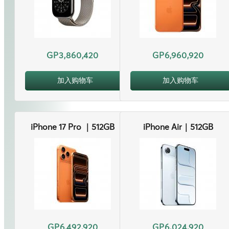
GP3,860,420
GP6,960,920
加入购物车
加入购物车
iPhone 17 Pro ｜512GB
iPhone Air｜512GB
GP6,492,920
GP6,024,920