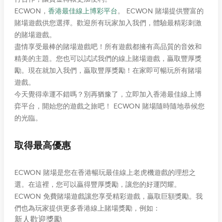
ECWON，
香港最佳線上博彩平台
。 ECWON 賭場提供豐富的
賭場遊戲供您選擇。歡迎所有玩家加入我們，體驗最精彩刺激
的賭場遊戲。
盡情享受最棒的賭場遊戲吧！所有遊戲都擁有高品質的音效和
精美的主題。您也可以試試我們的線上賭場遊戲，贏取豐厚獎
勵。現在就加入我們，贏取豐厚獎勵！在家即可暢玩所有賭場
遊戲。
今天覺得幸運不錯嗎？別再猶豫了，立即加入香港最佳線上博
弈平台，開始您的遊戲之旅吧！ ECWON 賭場隨時隨地恭候您
的光臨。
取得最高優惠
ECWON 賭場是您在香港暢玩最佳線上老虎機遊戲的理想之
選。在這裡，您可以贏得豐厚獎勵，讓您的好運閃耀。
ECWON 免費賭場遊戲讓您享受精彩遊戲，贏取巨額獎勵。我
們也為玩家提供更多香港線上賭場獎勵，例如：
新人歡迎獎勵