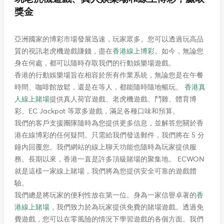
獎金
亞洲國家的博彩市場發展迅速，玩家眾多。您可以透過玩高品
質的視訊老虎機遊戲賺錢，盡在
香港線上博彩
。如今，無論您
身在何處，都可以隨時存取我們的行動娛樂場遊戲。
香港的行動娛樂場旨在相容於所有作業系統，無論您是在午餐
時間、咖啡館放鬆，還是在等人，都能隨時隨地暢玩。
香港真
人線上賭場
提供真人荷官遊戲、老虎機遊戲、鬥雞、體育博
彩、EC Jackpot 等眾多遊戲，滿足各種口味和預算。
我們的客戶支援團隊隨時為您提供更多信息，並解答您關於香
港在線博彩的任何疑問。只需給我們發送郵件，我們將在 5 分
鐘內回覆您。我們網站的線上聊天功能也隨時為玩家提供服
務。長期以來，香港一直是許多頂級賭場的聚集地。 ECWON
就是這樣一家線上賭場，我們將為您提供安全可靠的遊戲體
驗。
我們總是將玩家的便利性放在第一位。身為一家信譽卓著的
香
港線上賭場
，我們致力於為玩家提供免費的賭場遊戲。透過免
費遊戲，您可以在零風險的情況下學習遊戲的各個方面。我們