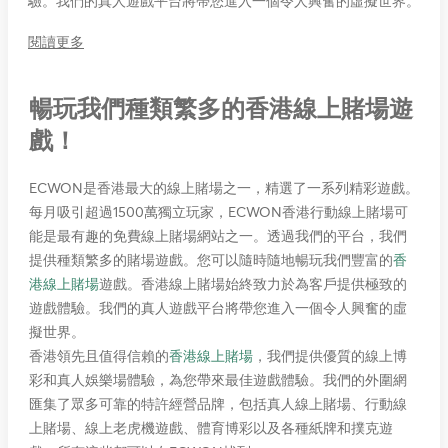
驗。我們的真人遊戲平台將帶您進入一個令人興奮的虛擬世界。
閱讀更多
暢玩我們種類繁多的香港線上賭場遊
戲！
ECWON是香港最大的線上賭場之一，精選了一系列精彩遊戲。
每月吸引超過1500萬獨立玩家，ECWON香港行動線上賭場可
能是最有趣的免費線上賭場網站之一。透過我們的平台，我們
提供種類繁多的賭場遊戲。您可以隨時隨地暢玩我們豐富的
香
港線上賭場
遊戲。香港線上賭場始終致力於為客戶提供極致的
遊戲體驗。我們的真人遊戲平台將帶您進入一個令人興奮的虛
擬世界。
香港領先且值得信賴的
香港線上賭場
，我們提供優質的線上博
彩和真人娛樂場體驗，為您帶來最佳遊戲體驗。我們的外圍網
匯集了眾多可靠的特許經營品牌，包括真人線上賭場、行動線
上賭場、線上老虎機遊戲、體育博彩以及各種紙牌和撲克遊