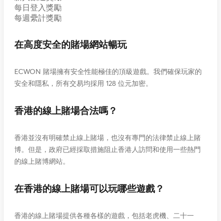
每日登入獎勵
每週纍計獎勵
在高度安全的賭場網站暢玩
ECWON 賭場擁有安全性能極佳的頂級遊戲。我們確保玩家的
安全和隱私，所有交易均採用 128 位元加密。
香港的線上賭場合法嗎？
香港並沒有明確禁止線上賭場，也沒有專門的法律禁止線上賭
博。但是，政府已經採取措施阻止香港人訪問和使用一些熱門
的線上賭博網站。
在香港的線上賭場可以玩哪些遊戲？
香港的線上賭場提供各種各樣的遊戲，包括老虎機、二十一