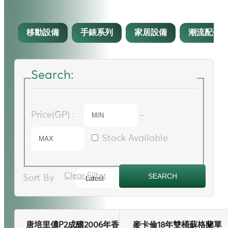
移動設備
手錶系列
家居設備
潮流配件
Search:
Price(GP) :
~
Stock Available
Clear Filter
Sort By
唐培里儂P2成釀2006年香
麥卡倫18年雙桶蘇格蘭單