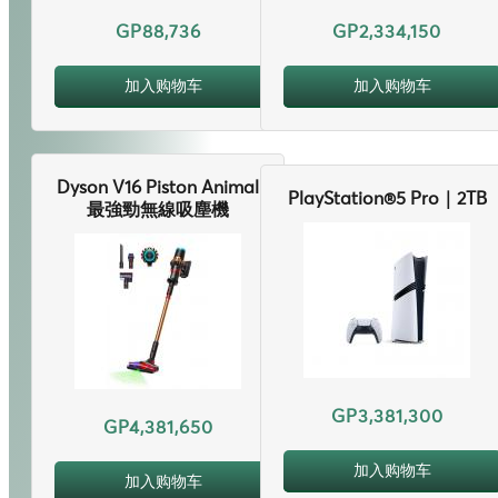
GP2,334,150
GP88,736
加入购物车
加入购物车
Dyson V16 Piston Animal
PlayStation®5 Pro｜2TB
最強勁無線吸塵機
GP3,381,300
GP4,381,650
加入购物车
加入购物车