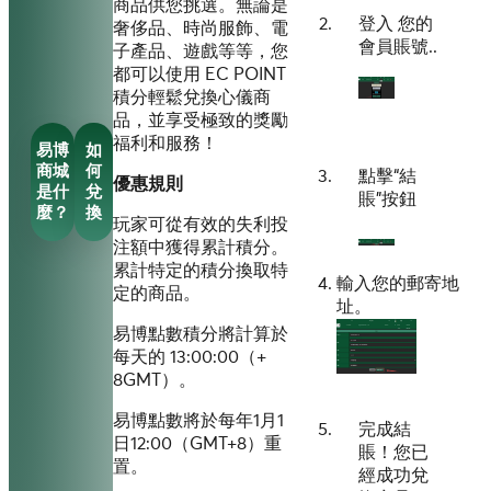
商品供您挑選。無論是
登入
您的
奢侈品、時尚服飾、電
會員賬號.
.
子產品、遊戲等等，您
都可以使用 EC POINT
積分輕鬆兌換心儀商
品，並享受極致的獎勵
福利和服務！
易博
如
商城
何
點擊“
結
優惠規則
是什
兌
賬
”按鈕
麼？
換
玩家可從有效的失利投
注額中獲得累計積分。
累計特定的積分換取特
輸入您的郵寄地
定的商品。
址。
易博點數積分將計算於
每天的 13:00:00（+
8GMT）。
易博點數將於每年1月1
完成結
日12:00（GMT+8）重
賬！您已
置。
經成功兌