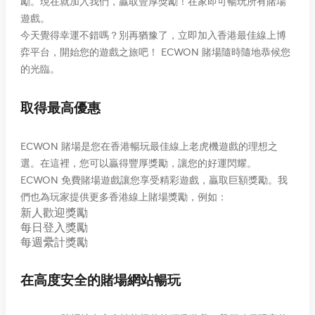
勵。現在就加入我們，贏取豐厚獎勵！在家即可暢玩所有賭場
遊戲。
今天覺得幸運不錯嗎？別再猶豫了，立即加入香港最佳線上博
弈平台，開始您的遊戲之旅吧！ ECWON 賭場隨時隨地恭候您
的光臨。
取得最高優惠
ECWON 賭場是您在香港暢玩最佳線上老虎機遊戲的理想之
選。在這裡，您可以贏得豐厚獎勵，讓您的好運閃耀。
ECWON 免費賭場遊戲讓您享受精彩遊戲，贏取巨額獎勵。我
們也為玩家提供更多香港線上賭場獎勵，例如：
新人歡迎獎勵
每日登入獎勵
每週纍計獎勵
在高度安全的賭場網站暢玩