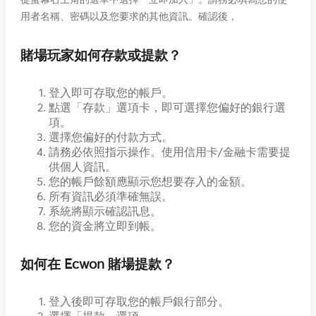
用者名稱、密碼以及您要求的其他資訊。確認後，
賭場玩家如何存款或提款？
登入即可存取您的帳戶。
點選「存款」選項卡，即可選擇您偏好的銀行選
項。
選擇您偏好的付款方式。
請務必依照指示操作。使用信用卡/金融卡需要提
供個人資訊。
您的帳戶餘額應顯示您想要存入的金額。
所有資訊必須準確無誤。
系統將顯示確認訊息。
您的資金將立即到帳。
如何在 Ecwon 賭場提款？
登入後即可存取您的帳戶銀行部分。