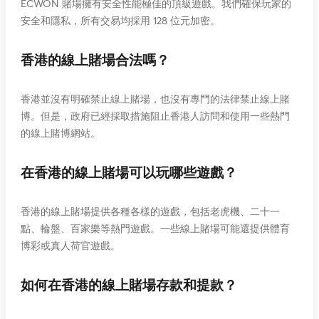
ECWON 賭場擁有安全性能極佳的頂級遊戲。我們確保玩家的
安全和隱私，所有交易均採用 128 位元加密。
香港的線上賭場合法嗎？
香港並沒有明確禁止線上賭場，也沒有專門的法律禁止線上賭
博。但是，政府已經採取措施阻止香港人訪問和使用一些熱門
的線上賭博網站。
在香港的線上賭場可以玩哪些遊戲？
香港的線上賭場提供各種各樣的遊戲，包括老虎機、二十一
點、輪盤、百家樂等熱門遊戲。一些線上賭場可能還提供體育
博彩或真人荷官遊戲。
如何在香港的線上賭場存款和提款？