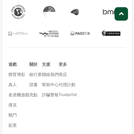
遊戲
關於
支援
更多
體育博彩
銀行業
聯絡我們
商店
真人
證書
幫助中心
代理計劃
Trustpilot
老虎機遊戲
亮點
詐騙警報
撲克
戰鬥
彩票