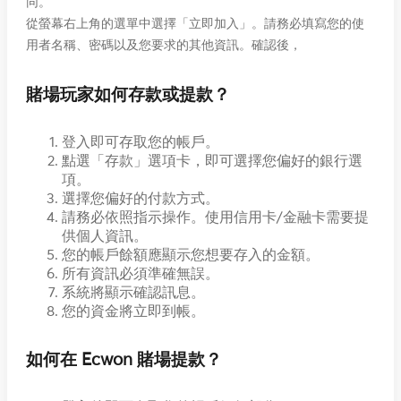
同。
從螢幕右上角的選單中選擇「立即加入」。請務必填寫您的使
用者名稱、密碼以及您要求的其他資訊。確認後，
賭場玩家如何存款或提款？
登入即可存取您的帳戶。
點選「存款」選項卡，即可選擇您偏好的銀行選
項。
選擇您偏好的付款方式。
請務必依照指示操作。使用信用卡/金融卡需要提
供個人資訊。
您的帳戶餘額應顯示您想要存入的金額。
所有資訊必須準確無誤。
系統將顯示確認訊息。
您的資金將立即到帳。
如何在 Ecwon 賭場提款？