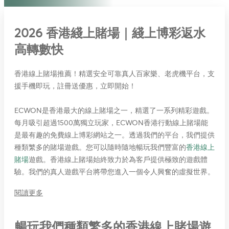
2026 香港綫上賭場｜綫上博彩返水
高轉數快
香港線上賭場推薦！精選安全可靠真人百家樂、老虎機平台，支
援手機即玩，註冊送優惠，立即開始！
ECWON是香港最大的線上賭場之一，精選了一系列精彩遊戲。
每月吸引超過1500萬獨立玩家，ECWON香港行動線上賭場能
是最有趣的免費線上博彩網站之一。透過我們的平台，我們提供
種類繁多的賭場遊戲。您可以隨時隨地暢玩我們豐富的
香港線上
賭場
遊戲。香港線上賭場始終致力於為客戶提供極致的遊戲體
驗。我們的真人遊戲平台將帶您進入一個令人興奮的虛擬世界。
閱讀更多
暢玩我們種類繁多的香港線上賭場遊