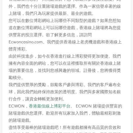
外，我們也十分注重賭場遊戲的選擇。作為一家信譽卓著的線
上賭場，我們只為玩家提供最新、最全的遊戲。
您可以在數位博彩網站上玩哪些不同類型的遊戲？如果您想知
道在數位博彩網站上可以玩哪些遊戲，香港線上賭場將為您提
供豐富的投注選擇。欲了解更多信息，請訪問
Ecwoncasino.com。我們提供香港線上老虎機遊戲和香港線上
體育博彩。
由於科技進步，如今在香港進行線上博彩變得更加便捷。我們
擁有內容全面的網站，您可以在這裡獲取所有關於香港線上賭
場的重要信息，並找到您感興趣的領域。註冊後，您將獲得獎
勵積分。
我們提供豐厚的獎勵，鼓勵客戶參與博彩。我們的客戶遍布全
球，因此我們始終保持政策的透明度。我們與多家國際知名銀
行合作，讓資金轉帳更加便利。
ECWON，
香港最佳線上博彩平台
。 ECWON 賭場提供豐富的
賭場遊戲供您選擇。歡迎所有玩家加入我們，體驗最精彩刺激
的賭場遊戲。
盡情享受最棒的賭場遊戲吧！所有遊戲都擁有高品質的音效和